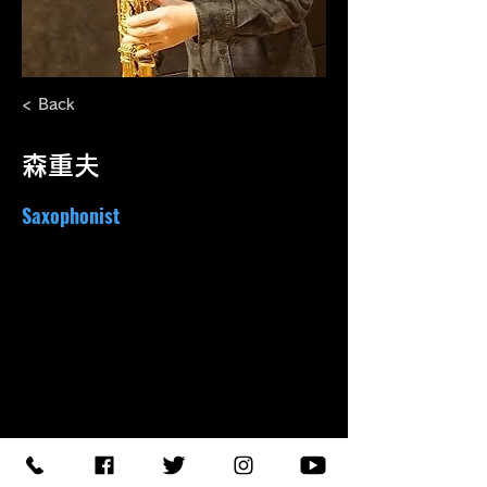
< Back
森重夫
Saxophonist