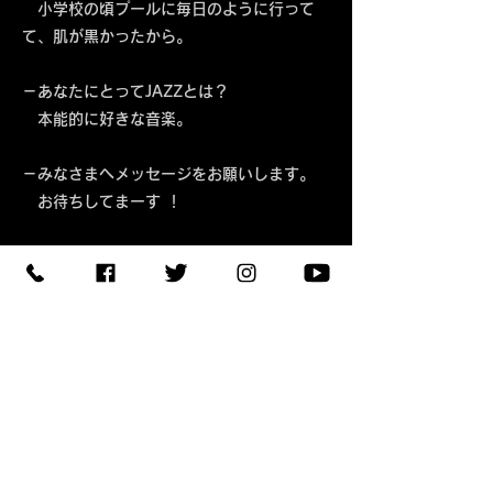
小学校の頃プールに毎日のように行って
て、肌が黒かったから。
－あなたにとってJAZZとは？
本能的に好きな音楽。
－みなさまへメッセージをお願いします。
お待ちしてまーす ！
【住所】〒420-0852
静岡県静岡市葵区紺屋町 11-
1
【営業時間】
Daylight
:11:00 - 18:00
/
Night :19:00
-
LAST