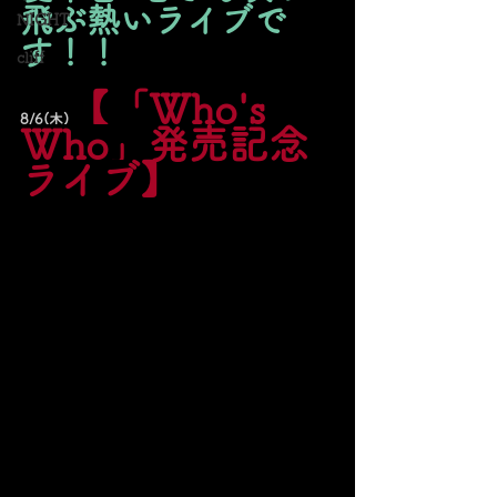
飛ぶ熱いライブで
NIGHT
す！！
cliff
【
「Who's 
8/6(木)
Who」発売記念
ライブ
】