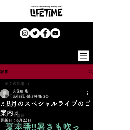
記事
全ての記事
久保田 隆
全ての記事
6月18日
読了時間: 2分
♬8月のスペシャルライブのご
お知らせ
案内♬
ライブ情報
更新日：
6月23日
夏本番‼暑さも吹っ
DAYLIGHT