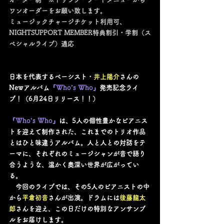
ワンオーダーをお願い致します。
ミュージックチャージチケット利用可、
NIGHTSUPPORT MEMBER特典割引・学割（ス
ペシャルライブ）適応
日本を代表するベーシスト・
井上陽介
さんの
Newアルバム
『Who’s Who』
発売記念ライ
ブ！（6月24日リリース！！）
『Who’s Who』
は、5人の個性豊かなピアニス
トを迎えて制作された、これまでのトリオ作品
とはひと味違うアルバム。人と人との対話をテ
ーマに、それぞれのミュージシャンが音で語り
合うような、温かく奥深い世界が広がってい
る。
　今回のライブでは、その5人のピアニストの中
から
平倉初音
さんが出演。ドラムには
後藤龍太
郎
さんを迎え、この日だけの特別なアンサンブ
ルをお届けします。