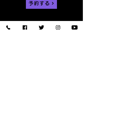
予約する
【住所】〒420-0852
静岡県静岡市葵区紺屋町 11-
1
【営業時間】
Daylight
:11:00 - 18:00
/
Night :19:00
-
LAST