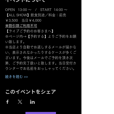
OPEN   13:00 ～　/　START  14:00 ～
【ALL SHOW】飲食別途／料金：前売
￥3,500　当日￥4,000
※割引類ご利用不可
【ライブご予約のお客さまへ】
※ページ内→【予約する】よりご予約をお願
い致します。
※当店より自動でお返しするメールが届かな
い、表示されなかったりするケースが多くご
ざいます。今後はメールでご予約を頂き次
第、ご予約完了扱いと致します。当日受付カ
ウンターでお名前をおっしゃってください。
続きを読む >>
このイベントをシェア