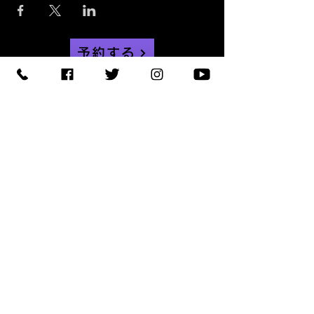
予約する
【住所】〒420-0852
静岡県静岡市葵区紺屋町 11-
1
【営業時間】
Daylight
:11:00 - 18:00
/
Night :19:00
-
LAST