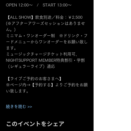
OPEN 12:00～　/　START 13:00～
【ALL SHOW】飲食別途／料金：￥2,500　
(※アフターアワーズセッションはありませ
ん。)
ミニマム・ワンオーダー制　※ドリンク・フ
ードメニューからワンオーダーをお願い致し
ます。
ミュージックチャージチケット利用可、
NIGHTSUPPORT MEMBER特典割引・学割
（レギュラーライブ）適応
【ライブご予約のお客さまへ】
※ページ内→【予約する】よりご予約をお願
い致します。
続きを読む >>
このイベントをシェア