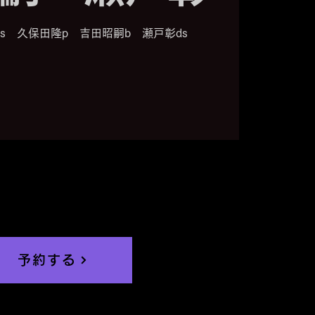
ts 久保田隆p 吉田昭嗣b 瀬戸彰ds
予約する